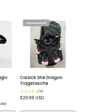
Ausverkauft
agic
Carsick She Dragon
Tragetasche
4
(4)
B
N
$29.99 USD
e
o
 USD
w
r
e