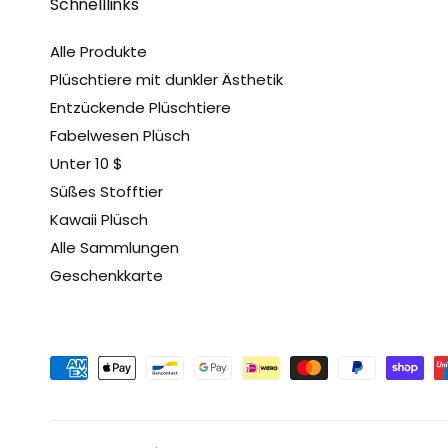
Schnelllinks
Alle Produkte
Plüschtiere mit dunkler Ästhetik
Entzückende Plüschtiere
Fabelwesen Plüsch
Unter 10 $
Süßes Stofftier
Kawaii Plüsch
Alle Sammlungen
Geschenkkarte
Z
a
h