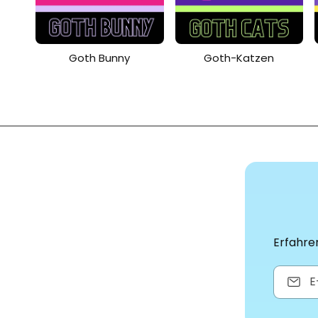
Goth Bunny
Goth-Katzen
Erfahre
E