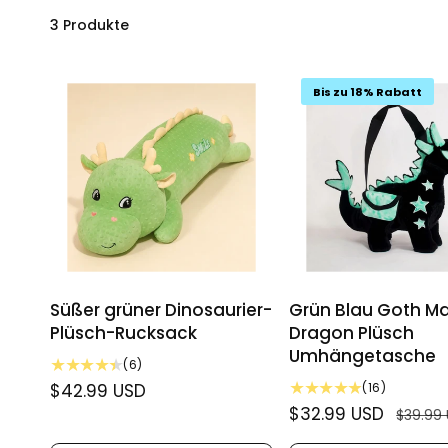
3 Produkte
Bis zu 18% Rabatt
Süßer grüner Dinosaurier-
Grün Blau Goth M
Plüsch-Rucksack
Dragon Plüsch
Umhängetasche
6
(6)
B
1
N
$42.99 USD
(16)
e
6
o
V
$32.99 USD
N
$39.99
w
B
r
e
o
e
e