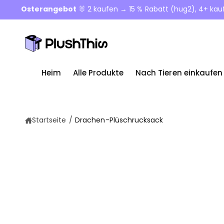
u
Osterangebot
🐰 2 kaufen → 15 % Rabatt (hug2), 4+ ka
m
In
h
al
t
Heim
Alle Produkte
Nach Tieren einkaufen
Startseite
/
Drachen-Plüschrucksack