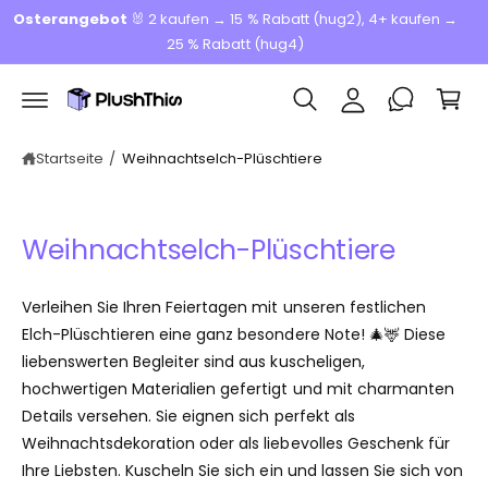
W
u
Osterangebot
🐰 2 kaufen → 15 % Rabatt (hug2), 4+ kaufen →
n
m
ar
25 % Rabatt (hug4)
l
In
e
h
o
al
n
g
t
k
g
or
Startseite
/
Weihnachtselch-Plüschtiere
e
b
n
Weihnachtselch-Plüschtiere
Verleihen Sie Ihren Feiertagen mit unseren festlichen
Elch-Plüschtieren eine ganz besondere Note! 🎄🦌 Diese
liebenswerten Begleiter sind aus kuscheligen,
hochwertigen Materialien gefertigt und mit charmanten
Details versehen. Sie eignen sich perfekt als
Weihnachtsdekoration oder als liebevolles Geschenk für
Ihre Liebsten. Kuscheln Sie sich ein und lassen Sie sich von