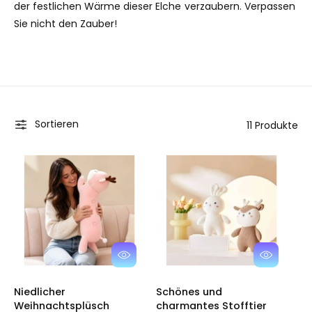
der festlichen Wärme dieser Elche verzaubern. Verpassen
Sie nicht den Zauber!
Sortieren
11 Produkte
O
O
p
p
t
t
Niedlicher
Schönes und
i
i
Weihnachtsplüsch
charmantes Stofftier
o
o