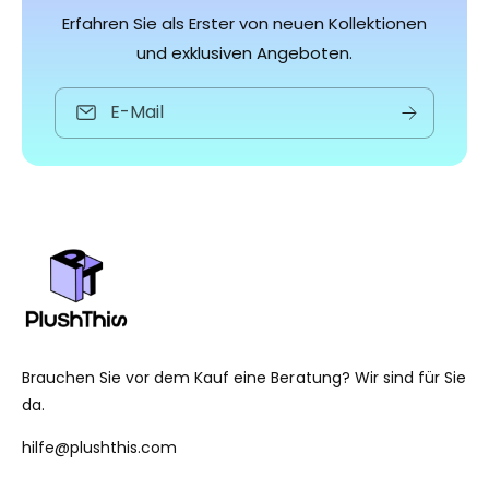
i
i
n
n
Erfahren Sie als Erster von neuen Kollektionen
s
s
s
s
g
g
und exklusiven Angeboten.
e
e
s
s
E-Mail
a
a
m
m
t
t
Brauchen Sie vor dem Kauf eine Beratung? Wir sind für Sie
da.
hilfe@plushthis.com