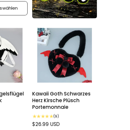
uswählen
gelsflügel
Kawaii Goth Schwarzes
k
Herz Kirsche Plüsch
Portemonnaie
9
(9)
B
N
$26.99 USD
e