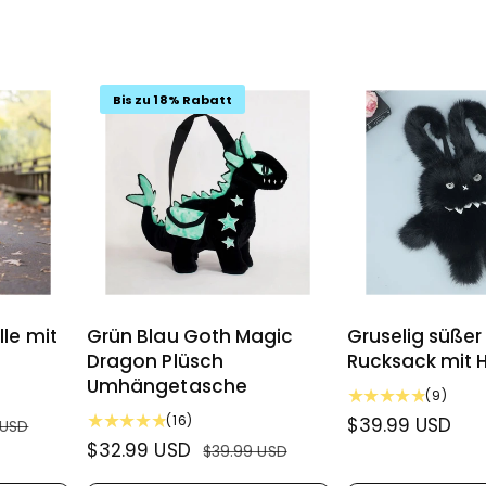
Bis zu 18% Rabatt
le mit
Grün Blau Goth Magic
Gruselig süßer
Dragon Plüsch
Rucksack mit 
Umhängetasche
9
(9)
B
1
(16)
N
$39.99 USD
 USD
e
6
V
$32.99 USD
N
o
$39.99 USD
w
B
e
o
r
e
e