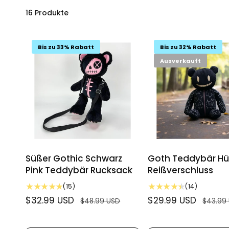
16 Produkte
Bis zu 33% Rabatt
Bis zu 32% Rabatt
Ausverkauft
Süßer Gothic Schwarz
Goth Teddybär Hül
Pink Teddybär Rucksack
Reißverschluss
1
1
(15)
(14)
5
4
V
$32.99 USD
N
V
$29.99 USD
N
$48.99 USD
$43.99
B
B
e
o
e
o
e
e
r
r
r
r
w
w