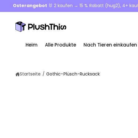
u
Osterangebot
🐰 2 kaufen → 15 % Rabatt (hug2), 4+ ka
m
In
h
al
t
Heim
Alle Produkte
Nach Tieren einkaufen
Startseite
/
Gothic-Plüsch-Rucksack