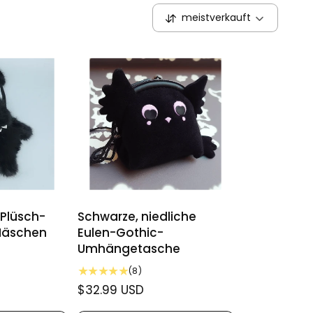
meistverkauft
S
o
r
t
i
e
r
e
n
n
a
c
h
:
 Plüsch-
Schwarze, niedliche
Häschen
Eulen-Gothic-
Umhängetasche
8
(8)
B
N
$32.99 USD
e
o
w