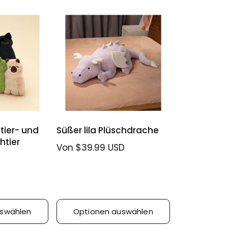
o
r
t
i
e
r
e
n
n
a
c
h
:
tier- und
Süßer lila Plüschdrache
htier
N
Von $39.99 USD
o
r
m
a
l
uswählen
Optionen auswählen
e