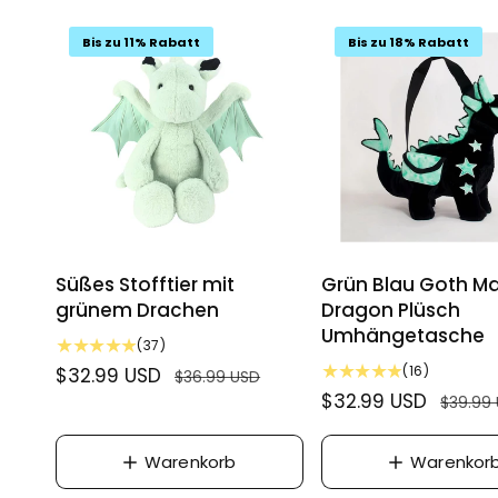
Bis zu 11% Rabatt
Bis zu 18% Rabatt
Süßes Stofftier mit
Grün Blau Goth M
grünem Drachen
Dragon Plüsch
Umhängetasche
3
(37)
7
1
(16)
V
$32.99 USD
N
$36.99 USD
B
6
V
$32.99 USD
N
e
o
$39.99
e
B
e
o
r
r
w
e
r
r
k
e
m
w
Warenkorb
Warenkor
r
k
e
m
a
a