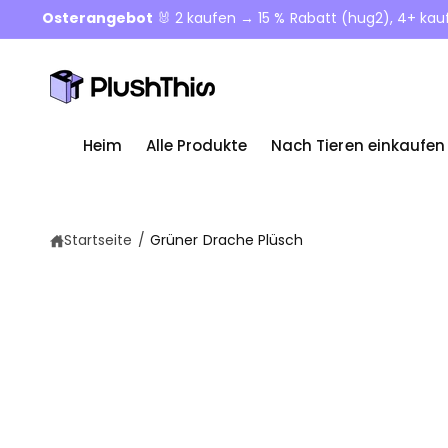
u
Osterangebot
🐰 2 kaufen → 15 % Rabatt (hug2), 4+ ka
m
In
h
al
t
Heim
Alle Produkte
Nach Tieren einkaufen
Startseite
/
Grüner Drache Plüsch