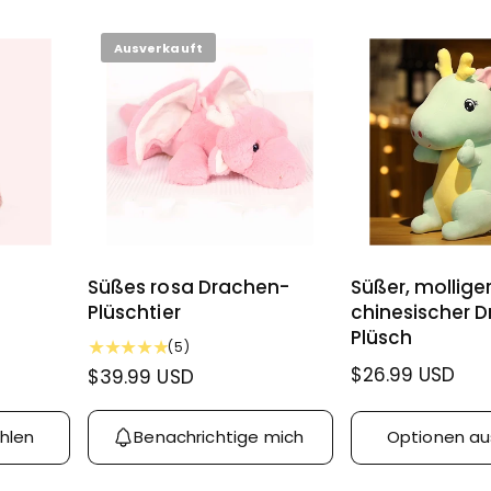
e
e
r
r
Ausverkauft
P
P
r
r
e
e
i
i
s
s
Süßes rosa Drachen-
Süßer, mollige
Plüschtier
chinesischer 
Plüsch
5
(5)
B
N
$26.99 USD
N
$39.99 USD
e
o
o
w
r
r
e
Benachrichtige mich
hlen
Optionen a
m
m
r
t
a
a