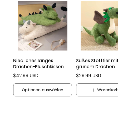
e
e
r
r
P
P
r
r
e
e
i
i
s
s
Niedliches langes
Süßes Stofftier mi
Drachen-Plüschkissen
grünem Drachen
N
$42.99 USD
N
$29.99 USD
o
o
r
r
Optionen auswählen
Warenkor
m
m
a
a
l
l
e
e