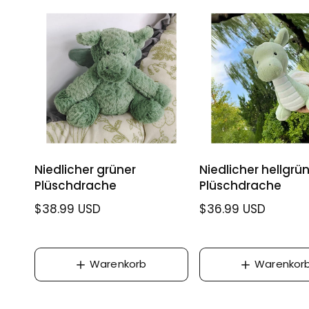
l
e
e
r
r
P
P
r
r
e
e
i
i
s
s
Niedlicher grüner
Niedlicher hellgrü
Plüschdrache
Plüschdrache
N
$38.99 USD
N
$36.99 USD
o
o
r
r
m
m
Warenkorb
Warenkor
a
a
l
l