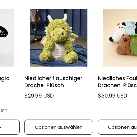
agic
Niedlicher flauschiger
Niedliches Faul
Drache-Plüsch
Drachen-Plüsc
N
$29.99 USD
N
$30.99 USD
o
o
r
r
 USD
m
m
a
a
b
Optionen auswählen
Optionen a
l
l