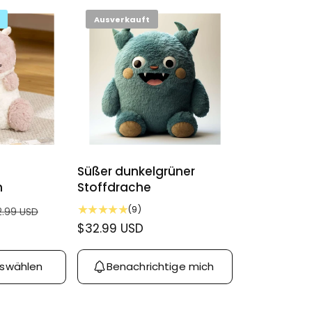
Ausverkauft
Süßer dunkelgrüner
h
Stoffdrache
9
(9)
2.99 USD
B
N
$32.99 USD
e
o
w
r
e
Benachrichtige mich
uswählen
m
r
t
a
u