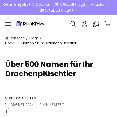
W
u
n
Wichtige
Versandinformationen
beachten.
m
ar
l
In
e
h
o
al
n
g
t
k
g
or
Startseite
/
Blogs
/
e
Über 500 Namen für Ihr Drachenplüschtier
b
n
Über 500 Namen für Ihr
Drachenplüschtier
VON JAMES DOLAN
·
14. AUGUST 2024
6 MIN. LESEZEIT