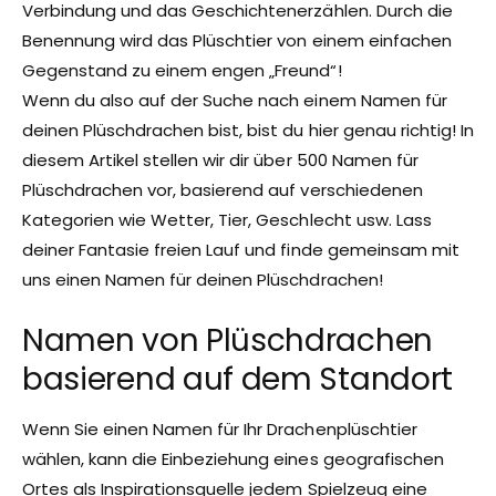
Verbindung und das Geschichtenerzählen. Durch die
Namen von Plüschdrachen basierend auf Essen oder
Trinken
Benennung wird das Plüschtier von einem einfachen
Gegenstand zu einem engen „Freund“!
Namen von Plüschdrachen nach Geschlecht
Wenn du also auf der Suche nach einem Namen für
Namen von Plüschdrachen basierend auf künstlerischen
deinen Plüschdrachen bist, bist du hier genau richtig! In
Themen
diesem Artikel stellen wir dir über 500 Namen für
Plüschdrachen vor, basierend auf verschiedenen
Drachenplüschnamen basierend auf dem Festival
Kategorien wie Wetter, Tier, Geschlecht usw. Lass
Namen von Plüschdrachen basierend auf dem Wetter
deiner Fantasie freien Lauf und finde gemeinsam mit
uns einen Namen für deinen Plüschdrachen!
Zusammenfassung
FAQs
Namen von Plüschdrachen
basierend auf dem Standort
Wenn Sie einen Namen für Ihr Drachenplüschtier
wählen, kann die Einbeziehung eines geografischen
Ortes als Inspirationsquelle jedem Spielzeug eine