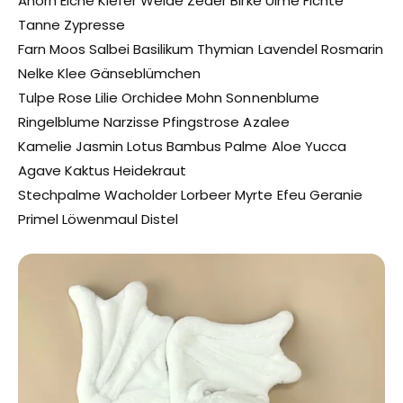
Ahorn Eiche Kiefer Weide Zeder Birke Ulme Fichte
Tanne Zypresse
Farn Moos Salbei Basilikum Thymian Lavendel Rosmarin
Nelke Klee Gänseblümchen
Tulpe Rose Lilie Orchidee Mohn Sonnenblume
Ringelblume Narzisse Pfingstrose Azalee
Kamelie Jasmin Lotus Bambus Palme Aloe Yucca
Agave Kaktus Heidekraut
Stechpalme Wacholder Lorbeer Myrte Efeu Geranie
Primel Löwenmaul Distel