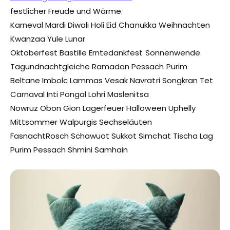
festlicher Freude und Wärme.
Karneval Mardi Diwali Holi Eid Chanukka Weihnachten
Kwanzaa Yule Lunar
Oktoberfest Bastille Erntedankfest Sonnenwende
Tagundnachtgleiche Ramadan Pessach Purim
Beltane Imbolc Lammas Vesak Navratri Songkran Tet
Carnaval Inti Pongal Lohri Maslenitsa
Nowruz Obon Gion Lagerfeuer Halloween Uphelly
Mittsommer Walpurgis Sechseläuten
FasnachtRosch Schawuot Sukkot Simchat Tischa Lag
Purim Pessach Shmini Samhain