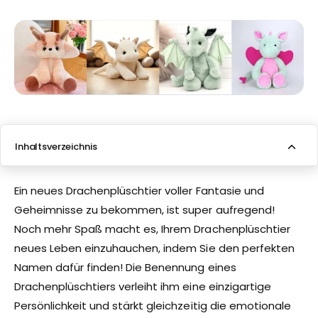
Inhaltsverzeichnis
Namen von Plüschdrachen basierend auf dem Standort
Ein neues Drachenplüschtier voller Fantasie und
Geheimnisse zu bekommen, ist super aufregend!
Namen von Plüschdrachen basierend auf der Farbe
Noch mehr Spaß macht es, Ihrem Drachenplüschtier
Namen von Plüschdrachen basierend auf Pflanzen
neues Leben einzuhauchen, indem Sie den perfekten
Namen dafür finden! Die Benennung eines
Plüschdrachennamen basierend auf der Jahreszeit
Drachenplüschtiers verleiht ihm eine einzigartige
Namen von Plüschdrachen basierend auf Tieren
Persönlichkeit und stärkt gleichzeitig die emotionale